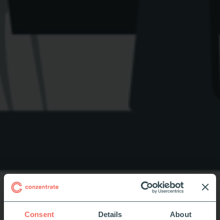
Consent
Details
About