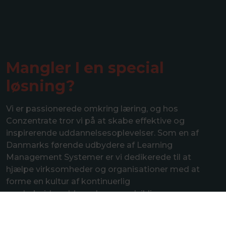
Mangler I en special
løsning?
Vi er passionerede omkring læring, og hos
Conzentrate tror vi på at skabe effektive og
inspirerende uddannelsesoplevelser. Som en af
Danmarks førende udbydere af Learning
Management Systemer er vi dedikerede til at
hjælpe virksomheder og organisationer med at
forme en kultur af kontinuerlig
medarbejderuddannelse og -udvikling.
Uanset om du repræsenterer en stor virksomhed
eller et voksende startup, er vores LMS designet til