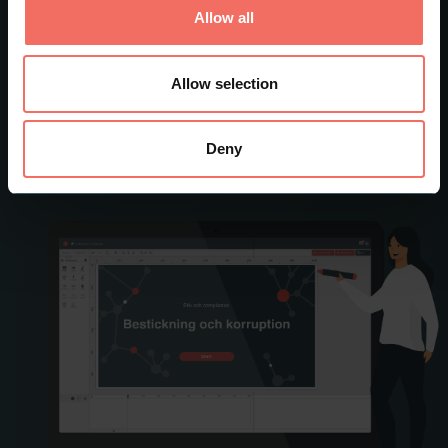
förståelse av kursinnehållet.
Allow all
Författarverktyget gör det möjligt för kursutvecklare
att snabbt och enkelt skapa professionella och
Allow selection
interaktiva e-lärningskurser.
Deny