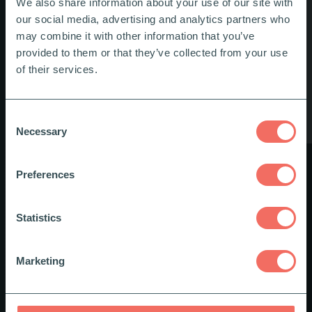
We also share information about your use of our site with
our social media, advertising and analytics partners who
may combine it with other information that you’ve
provided to them or that they’ve collected from your use
of their services.
Consent
Necessary
Selection
Preferences
Bygg egna e-lärningskurser
Statistics
Med Learning Arenas författarverktyg får ni stor
flexibilitet att skapa innehåll där layout, färger,
typsnitt och andra designelement enkelt kan
Marketing
anpassas efter era specifika behov och
varumärkesidentitet. Dessutom kan administratören
lägga till quiz och tester för att mäta deltagarnas