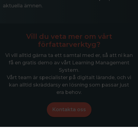
aktuella ämnen.
Vill du veta mer om vårt
författarverktyg?
Vi vill alltid gärna ta ett samtal med er, så att ni kan
få en gratis demo av vårt Learning Management
System.
Vårt team är specialister på digitalt lärande, och vi
kan alltid skräddarsy en lösning som passar just
era behov.
Kontakta oss