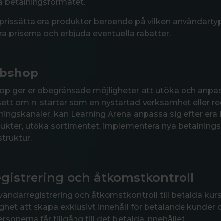
a betalningsformatet.
rissätta era produkter beroende på vilken användarty
era priserna och erbjuda eventuella rabatter.
ebshop
p ger er obegränsade möjligheter att utöka och anpass
tt om ni startar som en nystartad verksamhet eller re
jningskanaler, kan Learning Arena anpassa sig efter era 
odukter, utöka sortimentet, implementera nya betalnin
struktur.
gistrering och åtkomstkontroll
vändarregistrering och åtkomstkontroll till betalda kurs
ghet att skapa exklusivt innehåll för betalande kunder o
rsonerna får tillgång till det betalda innehållet.