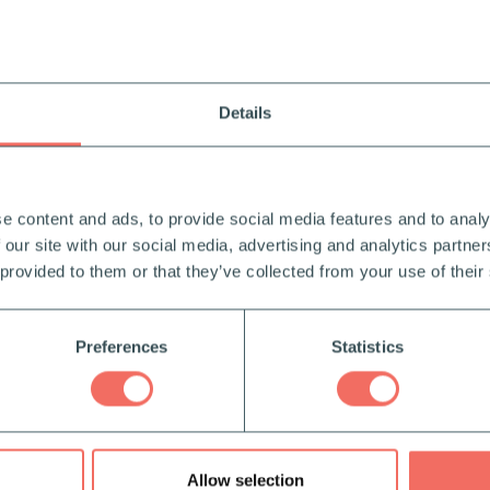
Details
e content and ads, to provide social media features and to analy
 our site with our social media, advertising and analytics partn
 provided to them or that they’ve collected from your use of their
Preferences
Statistics
ffärer med webshop
r den perfekta lösningen för företag som vill erbjuda
teter baserade på en betalningsmodell.
Allow selection