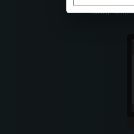
Genom att sälja e
företag drar nytt