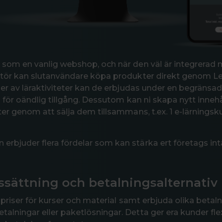
 som en vanlig webshop, och när den väl är integrerad
ntör kan slutanvändare köpa produkter direkt genom L
er av läraktiviteter kan de erbjudas under en begränsad 
 för oändlig tillgång. Dessutom kan ni skapa nytt innehå
er genom att sälja dem tillsammans, t.ex. 1 e-lärningsku
bjuder flera fördelar som kan stärka ert företags intä
issättning och betalningsalternativ
 priser för kurser och material samt erbjuda olika betal
ningar eller paketlösningar. Detta ger era kunder flexib