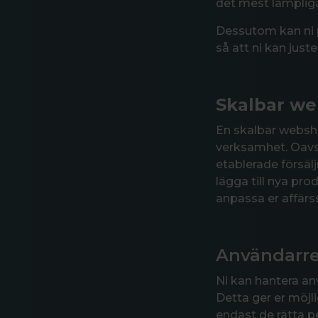
det mest lämplig
Dessutom kan ni p
så att ni kan just
Skalbar w
En skalbar websho
verksamhet. Oavse
etablerade försäl
lägga till nya pr
anpassa er affärs
Användarre
Ni kan hantera an
Detta ger er möjli
endast de rätta pe