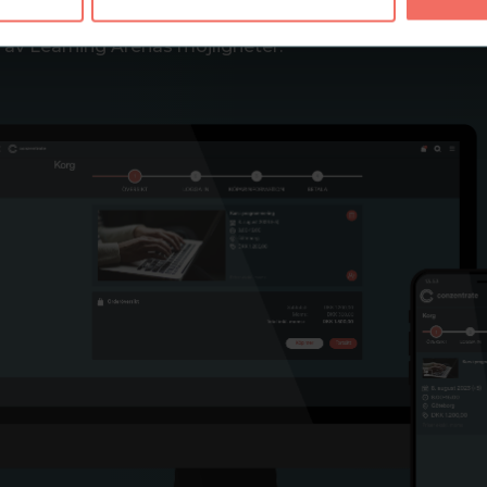
-lärande kan ni skapa en win-win-situation där både era
a av Learning Arenas möjligheter.