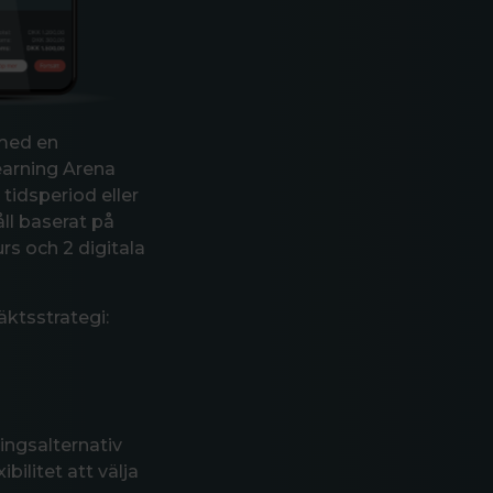
 med en
earning Arena
tidsperiod eller
ll baserat på
rs och 2 digitala
ktsstrategi:
ningsalternativ
ilitet att välja