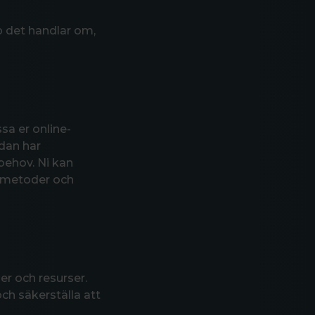
p det handlar om,
a er online-
dan har
behov. Ni kan
gsmetoder och
er och resurser.
ch säkerställa att