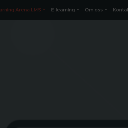
arning Arena LMS
E-learning
Om oss
Konta