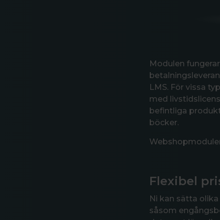
Modulen fungerar
betalningslevera
LMS. För vissa typ
med livstidslicens
befintliga produkt
böcker.
Webshopmodulen er
Flexibel pr
Ni kan sätta olika
såsom engångsbetal